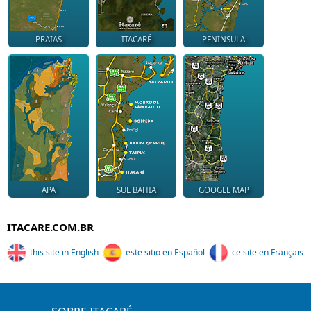
PRAIAS
ITACARÉ
PENINSULA
APA
SUL BAHIA
GOOGLE MAP
ITACARE.COM.BR
this site in English
este sitio en Español
ce site en Français