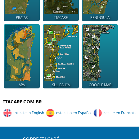
PRAIAS
ITACARÉ
PENINSULA
APA
SUL BAHIA
GOOGLE MAP
ITACARE.COM.BR
this site in English
este sitio en Español
ce site en Français