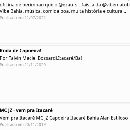
oficina de berimbau que o @ezau_s__faisca da @vibematuti
Vibe Bahia, música, comida boa, muita história e cultura…
Publicado em 21/07/2022
Roda de Capoeira!
Por Talvin Maciel Bossardi.Itacaré/Ba!
Publicado em 21/11/2020
MC JZ - vem pra Itacaré
Vem pra Itacaré MC JZ Capoeira Itacaré Bahia Alan Estiloso
Publicado em 20/11/2019