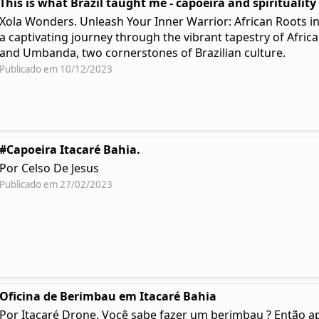
This is what Brazil taught me - capoeira and spirituality
Xola Wonders. Unleash Your Inner Warrior: African Roots i
a captivating journey through the vibrant tapestry of Afric
and Umbanda, two cornerstones of Brazilian culture.
Publicado em 10/12/2023
#Capoeira Itacaré Bahia.
Por Celso De Jesus
Publicado em 27/02/2023
Oficina de Berimbau em Itacaré Bahia
Por Itacaré Drone. Você sabe fazer um berimbau ? Então 