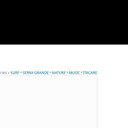
ries »
•
•
•
•
SURF
SERRA GRANDE
NATURE
MUSIC
ITACARE