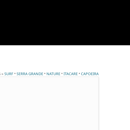
s »
•
•
•
•
SURF
SERRA GRANDE
NATURE
ITACARE
CAPOEIRA