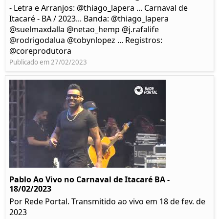
- Letra e Arranjos: @thiago_lapera ... Carnaval de
Itacaré - BA / 2023... Banda: @thiago_lapera
@suelmaxdalla @netao_hemp @j.rafalife
@rodrigodalua @tobynlopez ... Registros:
@coreprodutora
Publicado em 27/02/2023
Pablo Ao Vivo no Carnaval de Itacaré BA -
18/02/2023
Por Rede Portal. Transmitido ao vivo em 18 de fev. de
2023