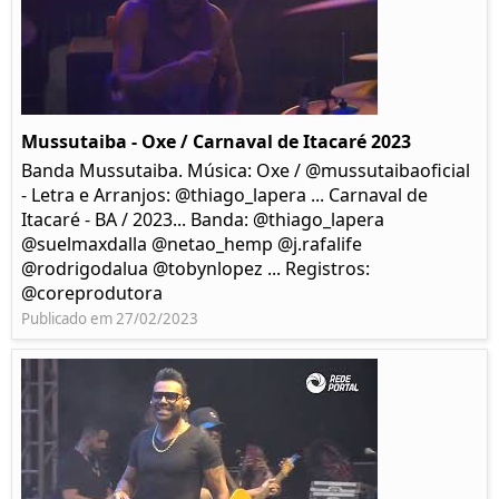
Mussutaiba - Oxe / Carnaval de Itacaré 2023
Banda Mussutaiba. Música: Oxe / @mussutaibaoficial
- Letra e Arranjos: @thiago_lapera ... Carnaval de
Itacaré - BA / 2023... Banda: @thiago_lapera
@suelmaxdalla @netao_hemp @j.rafalife
@rodrigodalua @tobynlopez ... Registros:
@coreprodutora
Publicado em 27/02/2023