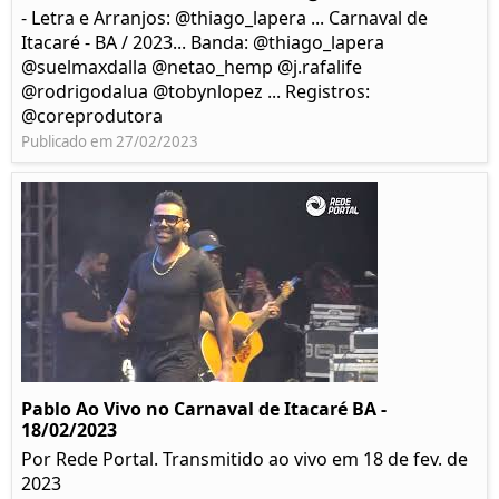
- Letra e Arranjos: @thiago_lapera ... Carnaval de
Itacaré - BA / 2023... Banda: @thiago_lapera
@suelmaxdalla @netao_hemp @j.rafalife
@rodrigodalua @tobynlopez ... Registros:
@coreprodutora
Publicado em 27/02/2023
Pablo Ao Vivo no Carnaval de Itacaré BA -
18/02/2023
Por Rede Portal. Transmitido ao vivo em 18 de fev. de
2023