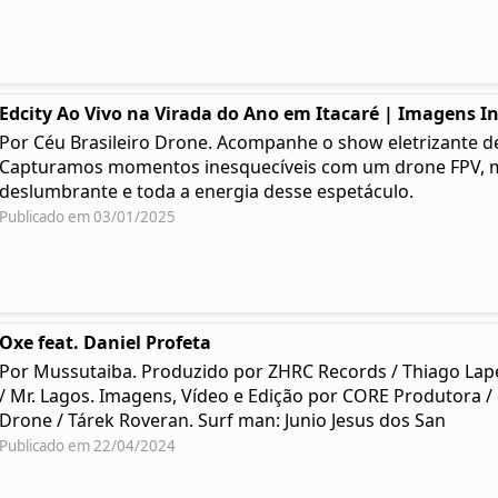
Edcity Ao Vivo na Virada do Ano em Itacaré | Imagens I
Por Céu Brasileiro Drone. Acompanhe o show eletrizante de 
Capturamos momentos inesquecíveis com um drone FPV, mo
deslumbrante e toda a energia desse espetáculo.
Publicado em 03/01/2025
Oxe feat. Daniel Profeta
Por Mussutaiba. Produzido por ZHRC Records / Thiago Lap
/ Mr. Lagos. Imagens, Vídeo e Edição por CORE Produtora /
Drone / Tárek Roveran. Surf man: Junio Jesus dos San
Publicado em 22/04/2024