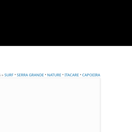
s »
•
•
•
•
SURF
SERRA GRANDE
NATURE
ITACARE
CAPOEIRA