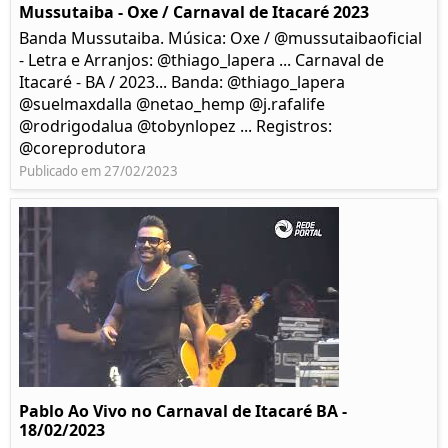
Mussutaiba - Oxe / Carnaval de Itacaré 2023
Banda Mussutaiba. Música: Oxe / @mussutaibaoficial
- Letra e Arranjos: @thiago_lapera ... Carnaval de
Itacaré - BA / 2023... Banda: @thiago_lapera
@suelmaxdalla @netao_hemp @j.rafalife
@rodrigodalua @tobynlopez ... Registros:
@coreprodutora
Publicado em 27/02/2023
Pablo Ao Vivo no Carnaval de Itacaré BA -
18/02/2023