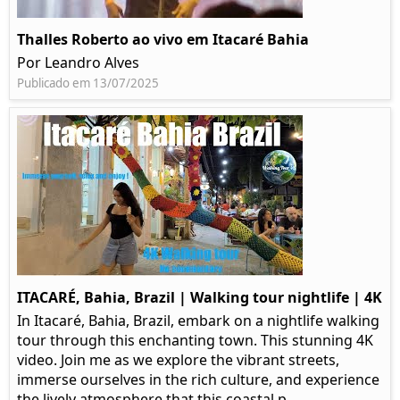
Thalles Roberto ao vivo em Itacaré Bahia
Por Leandro Alves
Publicado em 13/07/2025
ITACARÉ, Bahia, Brazil | Walking tour nightlife | 4K
In Itacaré, Bahia, Brazil, embark on a nightlife walking
tour through this enchanting town. This stunning 4K
video. Join me as we explore the vibrant streets,
immerse ourselves in the rich culture, and experience
the lively atmosphere that this coastal p