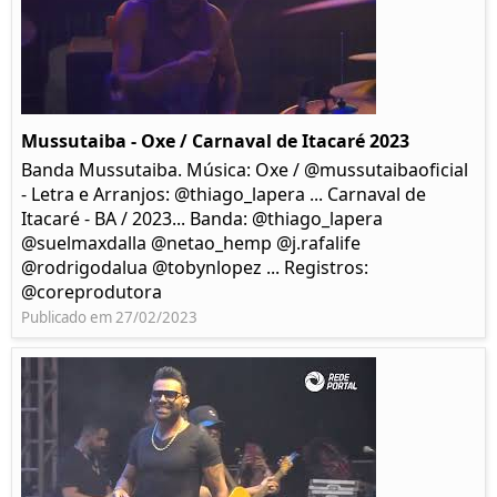
Mussutaiba - Oxe / Carnaval de Itacaré 2023
Banda Mussutaiba. Música: Oxe / @mussutaibaoficial
- Letra e Arranjos: @thiago_lapera ... Carnaval de
Itacaré - BA / 2023... Banda: @thiago_lapera
@suelmaxdalla @netao_hemp @j.rafalife
@rodrigodalua @tobynlopez ... Registros:
@coreprodutora
Publicado em 27/02/2023