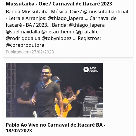
Mussutaiba - Oxe / Carnaval de Itacaré 2023
Banda Mussutaiba. Música: Oxe / @mussutaibaoficial
- Letra e Arranjos: @thiago_lapera ... Carnaval de
Itacaré - BA / 2023... Banda: @thiago_lapera
@suelmaxdalla @netao_hemp @j.rafalife
@rodrigodalua @tobynlopez ... Registros:
@coreprodutora
Publicado em 27/02/2023
Pablo Ao Vivo no Carnaval de Itacaré BA -
18/02/2023