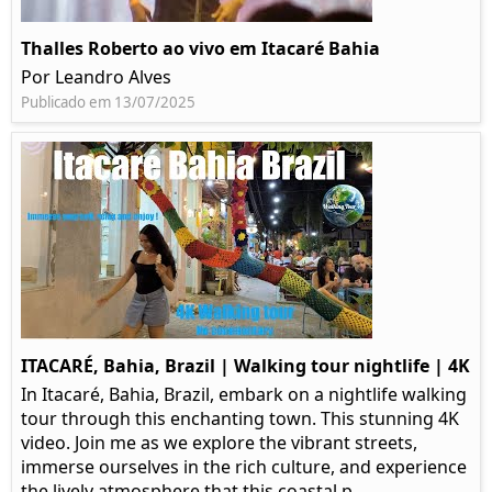
Thalles Roberto ao vivo em Itacaré Bahia
Por Leandro Alves
Publicado em 13/07/2025
ITACARÉ, Bahia, Brazil | Walking tour nightlife | 4K
In Itacaré, Bahia, Brazil, embark on a nightlife walking
tour through this enchanting town. This stunning 4K
video. Join me as we explore the vibrant streets,
immerse ourselves in the rich culture, and experience
the lively atmosphere that this coastal p