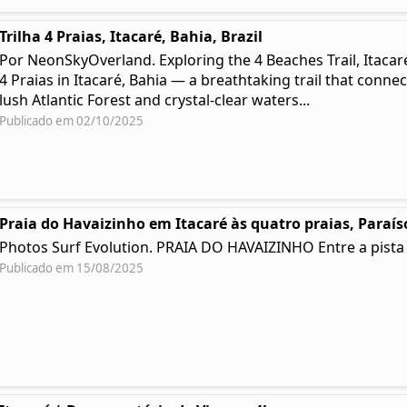
Trilha 4 Praias, Itacaré, Bahia, Brazil
Por NeonSkyOverland. Exploring the 4 Beaches Trail, Itacar
4 Praias in Itacaré, Bahia — a breathtaking trail that conn
lush Atlantic Forest and crystal-clear waters...
Publicado em 02/10/2025
Praia do Havaizinho em Itacaré às quatro praias, Paraí
Photos Surf Evolution. PRAIA DO HAVAIZINHO Entre a pista 
Publicado em 15/08/2025