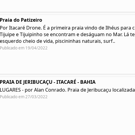
Praia do Patizeiro
Por Itacaré Drone. É a primeira praia vindo de Ilhéus para 
Tijuipe e Tijuipinho se encontram e deságuam no Mar. Lá t
esquerdo cheio de vida, piscininhas naturais, surf..
Publicado em 19/04/2022
PRAIA DE JERIBUCAÇU - ITACARÉ - BAHIA
LUGARES - por Alan Conrado. Praia de Jeribucaçu localizada 
Publicado em 27/03/2022