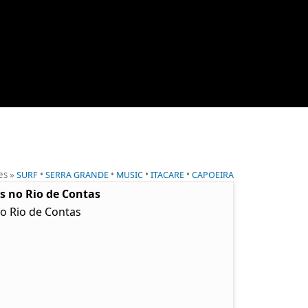
es »
•
•
•
•
SURF
SERRA GRANDE
MUSIC
ITACARE
CAPOEIRA
as no Rio de Contas
no Rio de Contas