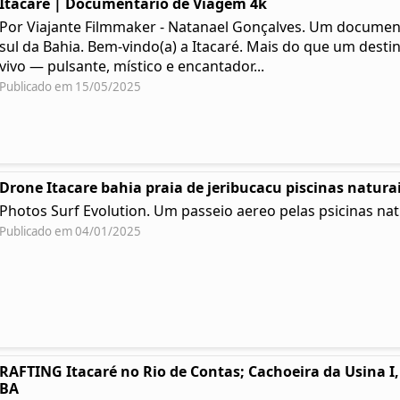
Itacaré | Documentário de Viagem 4k
Por Viajante Filmmaker - Natanael Gonçalves. Um documentá
sul da Bahia. Bem-vindo(a) a Itacaré. Mais do que um desti
vivo — pulsante, místico e encantador...
Publicado em 15/05/2025
Drone Itacare bahia praia de jeribucacu piscinas natura
Photos Surf Evolution. Um passeio aereo pelas psicinas nat
Publicado em 04/01/2025
RAFTING Itacaré no Rio de Contas; Cachoeira da Usina I, 
BA