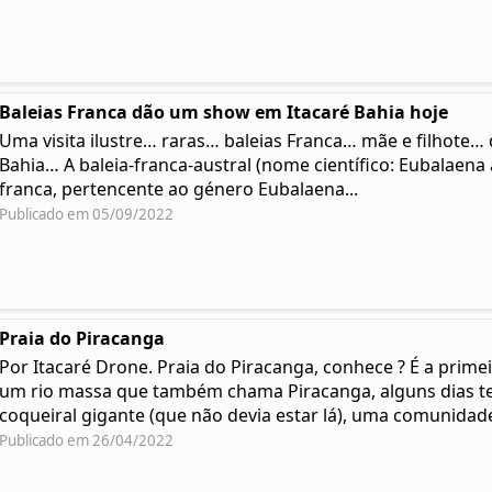
Baleias Franca dão um show em Itacaré Bahia hoje
Uma visita ilustre… raras… baleias Franca… mãe e filhote
Bahia… A baleia-franca-austral (nome científico: Eubalaena a
franca, pertencente ao género Eubalaena...
Publicado em 05/09/2022
Praia do Piracanga
Por Itacaré Drone. Praia do Piracanga, conhece ? É a prime
um rio massa que também chama Piracanga, alguns dias t
coqueiral gigante (que não devia estar lá), uma comunidade 
Publicado em 26/04/2022