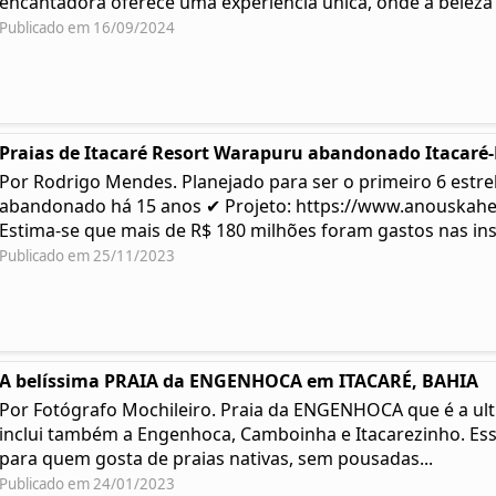
encantadora oferece uma experiência única, onde a beleza .
Publicado em 16/09/2024
Praias de Itacaré Resort Warapuru abandonado Itacaré
Por Rodrigo Mendes. Planejado para ser o primeiro 6 estre
abandonado há 15 anos ✔ Projeto: https://www.anouskah
Estima-se que mais de R$ 180 milhões foram gastos nas ins
Publicado em 25/11/2023
A belíssima PRAIA da ENGENHOCA em ITACARÉ, BAHIA
Por Fotógrafo Mochileiro. Praia da ENGENHOCA que é a ulti
inclui também a Engenhoca, Camboinha e Itacarezinho. Ess
para quem gosta de praias nativas, sem pousadas...
Publicado em 24/01/2023