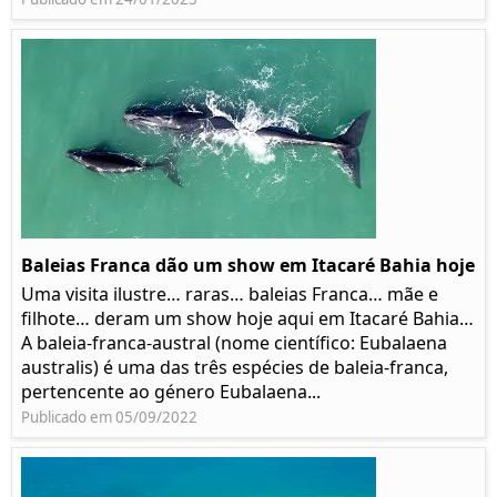
Baleias Franca dão um show em Itacaré Bahia hoje
Uma visita ilustre… raras… baleias Franca… mãe e
filhote… deram um show hoje aqui em Itacaré Bahia…
A baleia-franca-austral (nome científico: Eubalaena
australis) é uma das três espécies de baleia-franca,
pertencente ao género Eubalaena...
Publicado em 05/09/2022