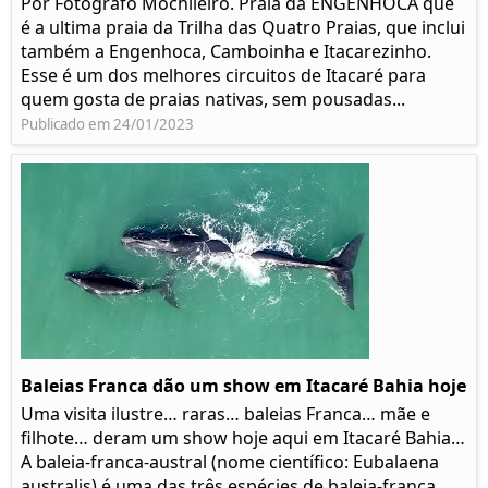
Por Fotógrafo Mochileiro. Praia da ENGENHOCA que
é a ultima praia da Trilha das Quatro Praias, que inclui
também a Engenhoca, Camboinha e Itacarezinho.
Esse é um dos melhores circuitos de Itacaré para
quem gosta de praias nativas, sem pousadas...
Publicado em 24/01/2023
Baleias Franca dão um show em Itacaré Bahia hoje
Uma visita ilustre… raras… baleias Franca… mãe e
filhote… deram um show hoje aqui em Itacaré Bahia…
A baleia-franca-austral (nome científico: Eubalaena
australis) é uma das três espécies de baleia-franca,