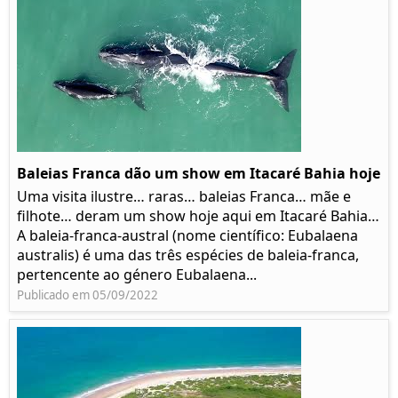
Baleias Franca dão um show em Itacaré Bahia hoje
Uma visita ilustre… raras… baleias Franca… mãe e
filhote… deram um show hoje aqui em Itacaré Bahia…
A baleia-franca-austral (nome científico: Eubalaena
australis) é uma das três espécies de baleia-franca,
pertencente ao género Eubalaena...
Publicado em 05/09/2022