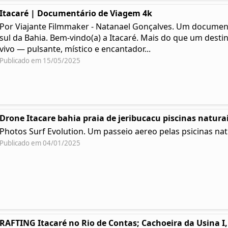
Itacaré | Documentário de Viagem 4k
Por Viajante Filmmaker - Natanael Gonçalves. Um documentá
sul da Bahia. Bem-vindo(a) a Itacaré. Mais do que um desti
vivo — pulsante, místico e encantador...
Publicado em 15/05/2025
Drone Itacare bahia praia de jeribucacu piscinas natura
Photos Surf Evolution. Um passeio aereo pelas psicinas nat
Publicado em 04/01/2025
RAFTING Itacaré no Rio de Contas; Cachoeira da Usina I, 