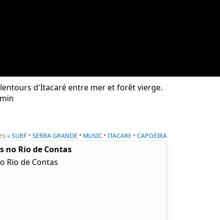
lentours d'Itacaré entre mer et forêt vierge.
emin
es »
•
•
•
•
SURF
SERRA GRANDE
MUSIC
ITACARE
CAPOEIRA
as no Rio de Contas
no Rio de Contas