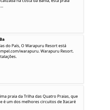
calizada na costa da Bahia, esta praia
..
-Ba
las do País, O Warapuru Resort está
empel.com/warapuru. Warapuru Resort.
talações.
ma praia da Trilha das Quatro Praias, que
e é um dos melhores circuitos de Itacaré