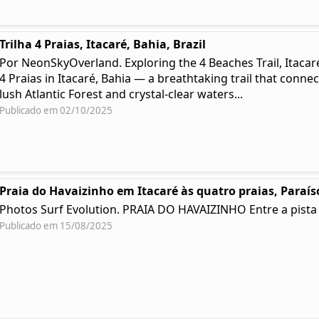
Trilha 4 Praias, Itacaré, Bahia, Brazil
Por NeonSkyOverland. Exploring the 4 Beaches Trail, Itacar
4 Praias in Itacaré, Bahia — a breathtaking trail that conn
lush Atlantic Forest and crystal-clear waters...
Publicado em 02/10/2025
Praia do Havaizinho em Itacaré às quatro praias, Paraí
Photos Surf Evolution. PRAIA DO HAVAIZINHO Entre a pista 
Publicado em 15/08/2025