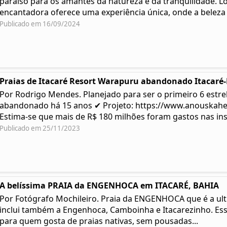
paraíso para os amantes da natureza e da tranquilidade. Lo
encantadora oferece uma experiência única, onde a beleza .
Publicado em 16/09/2024
Praias de Itacaré Resort Warapuru abandonado Itacaré
Por Rodrigo Mendes. Planejado para ser o primeiro 6 estre
abandonado há 15 anos ✔ Projeto: https://www.anouskah
Estima-se que mais de R$ 180 milhões foram gastos nas ins
Publicado em 25/11/2023
A belíssima PRAIA da ENGENHOCA em ITACARÉ, BAHIA
Por Fotógrafo Mochileiro. Praia da ENGENHOCA que é a ulti
inclui também a Engenhoca, Camboinha e Itacarezinho. Ess
para quem gosta de praias nativas, sem pousadas...