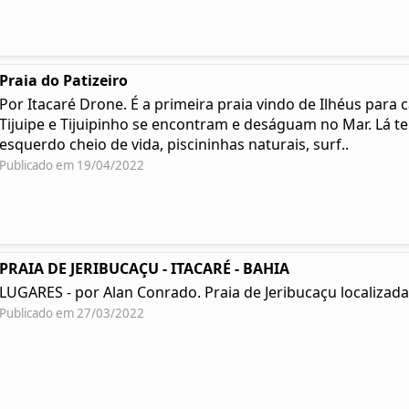
Praia do Patizeiro
Por Itacaré Drone. É a primeira praia vindo de Ilhéus para 
Tijuipe e Tijuipinho se encontram e deságuam no Mar. Lá t
esquerdo cheio de vida, piscininhas naturais, surf..
Publicado em 19/04/2022
PRAIA DE JERIBUCAÇU - ITACARÉ - BAHIA
LUGARES - por Alan Conrado. Praia de Jeribucaçu localizada 
Publicado em 27/03/2022