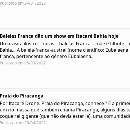
Publicado em 24/01/2023
Baleias Franca dão um show em Itacaré Bahia hoje
Uma visita ilustre… raras… baleias Franca… mãe e filhote
Bahia… A baleia-franca-austral (nome científico: Eubalaena a
franca, pertencente ao género Eubalaena...
Publicado em 05/09/2022
Praia do Piracanga
Por Itacaré Drone. Praia do Piracanga, conhece ? É a prime
um rio massa que também chama Piracanga, alguns dias t
coqueiral gigante (que não devia estar lá), uma comunidade 
Publicado em 26/04/2022