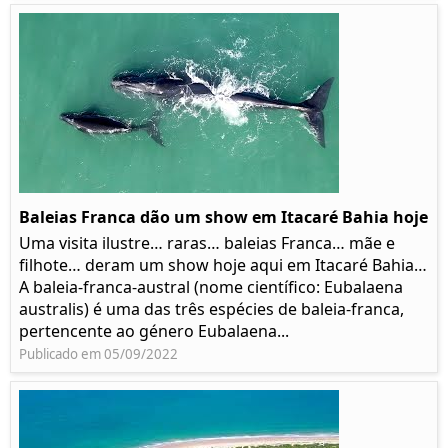
Baleias Franca dão um show em Itacaré Bahia hoje
Uma visita ilustre… raras… baleias Franca… mãe e
filhote… deram um show hoje aqui em Itacaré Bahia…
A baleia-franca-austral (nome científico: Eubalaena
australis) é uma das três espécies de baleia-franca,
pertencente ao género Eubalaena...
Publicado em 05/09/2022