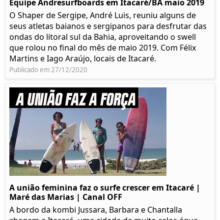
Equipe Andresurfboards em Itacaré/BA maio 2019
O Shaper de Sergipe, André Luis, reuniu alguns de
seus atletas baianos e sergipanos para desfrutar das
ondas do litoral sul da Bahia, aproveitando o swell
que rolou no final do mês de maio 2019. Com Félix
Martins e Iago Araújo, locais de Itacaré.
Publicado em 27/12/2020
A união feminina faz o surfe crescer em Itacaré |
Maré das Marias | Canal OFF
A bordo da kombi Jussara, Barbara e Chantalla