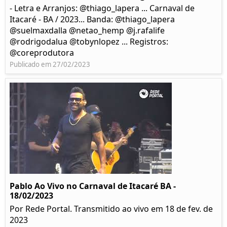
- Letra e Arranjos: @thiago_lapera ... Carnaval de
Itacaré - BA / 2023... Banda: @thiago_lapera
@suelmaxdalla @netao_hemp @j.rafalife
@rodrigodalua @tobynlopez ... Registros:
@coreprodutora
Publicado em 27/02/2023
Pablo Ao Vivo no Carnaval de Itacaré BA -
18/02/2023
Por Rede Portal. Transmitido ao vivo em 18 de fev. de
2023