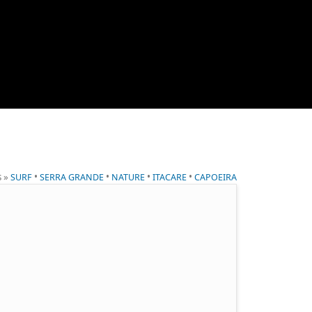
s »
•
•
•
•
SURF
SERRA GRANDE
NATURE
ITACARE
CAPOEIRA