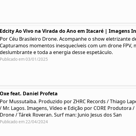
Edcity Ao Vivo na Virada do Ano em Itacaré | Imagens I
Por Céu Brasileiro Drone. Acompanhe o show eletrizante de 
Capturamos momentos inesquecíveis com um drone FPV, mo
deslumbrante e toda a energia desse espetáculo.
Publicado em 03/01/2025
Oxe feat. Daniel Profeta
Por Mussutaiba. Produzido por ZHRC Records / Thiago Lap
/ Mr. Lagos. Imagens, Vídeo e Edição por CORE Produtora /
Drone / Tárek Roveran. Surf man: Junio Jesus dos San
Publicado em 22/04/2024