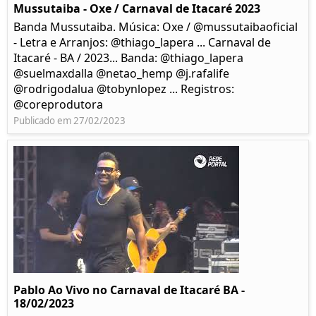
Mussutaiba - Oxe / Carnaval de Itacaré 2023
Banda Mussutaiba. Música: Oxe / @mussutaibaoficial
- Letra e Arranjos: @thiago_lapera ... Carnaval de
Itacaré - BA / 2023... Banda: @thiago_lapera
@suelmaxdalla @netao_hemp @j.rafalife
@rodrigodalua @tobynlopez ... Registros:
@coreprodutora
Publicado em 27/02/2023
Pablo Ao Vivo no Carnaval de Itacaré BA -
18/02/2023