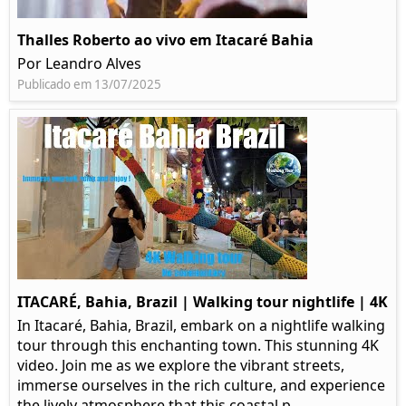
Thalles Roberto ao vivo em Itacaré Bahia
Por Leandro Alves
Publicado em 13/07/2025
ITACARÉ, Bahia, Brazil | Walking tour nightlife | 4K
In Itacaré, Bahia, Brazil, embark on a nightlife walking
tour through this enchanting town. This stunning 4K
video. Join me as we explore the vibrant streets,
immerse ourselves in the rich culture, and experience
the lively atmosphere that this coastal p