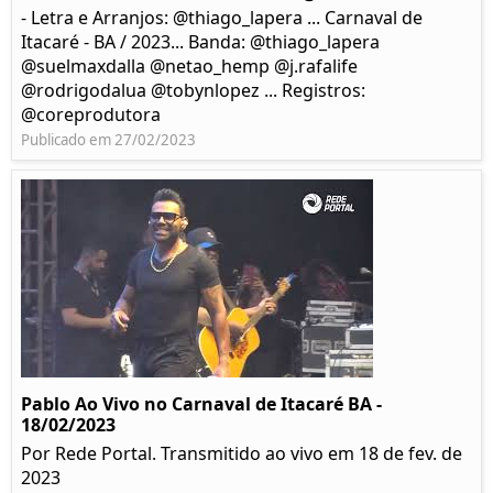
- Letra e Arranjos: @thiago_lapera ... Carnaval de
Itacaré - BA / 2023... Banda: @thiago_lapera
@suelmaxdalla @netao_hemp @j.rafalife
@rodrigodalua @tobynlopez ... Registros:
@coreprodutora
Publicado em 27/02/2023
Pablo Ao Vivo no Carnaval de Itacaré BA -
18/02/2023
Por Rede Portal. Transmitido ao vivo em 18 de fev. de
2023