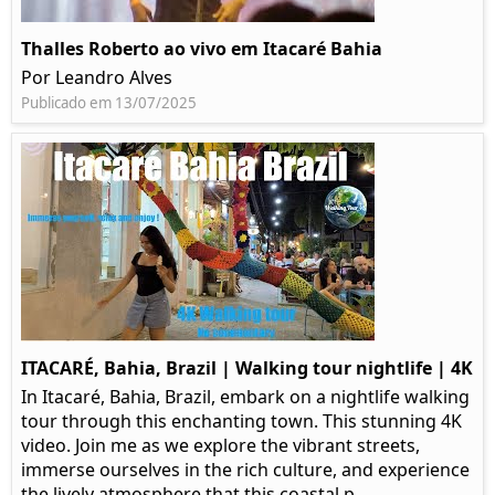
Thalles Roberto ao vivo em Itacaré Bahia
Por Leandro Alves
Publicado em 13/07/2025
ITACARÉ, Bahia, Brazil | Walking tour nightlife | 4K
In Itacaré, Bahia, Brazil, embark on a nightlife walking
tour through this enchanting town. This stunning 4K
video. Join me as we explore the vibrant streets,
immerse ourselves in the rich culture, and experience
the lively atmosphere that this coastal p