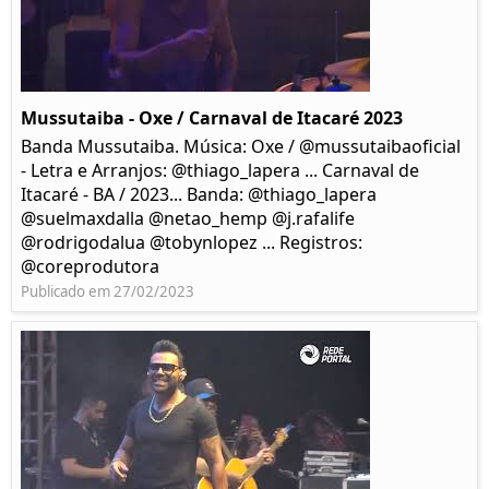
Mussutaiba - Oxe / Carnaval de Itacaré 2023
Banda Mussutaiba. Música: Oxe / @mussutaibaoficial
- Letra e Arranjos: @thiago_lapera ... Carnaval de
Itacaré - BA / 2023... Banda: @thiago_lapera
@suelmaxdalla @netao_hemp @j.rafalife
@rodrigodalua @tobynlopez ... Registros:
@coreprodutora
Publicado em 27/02/2023