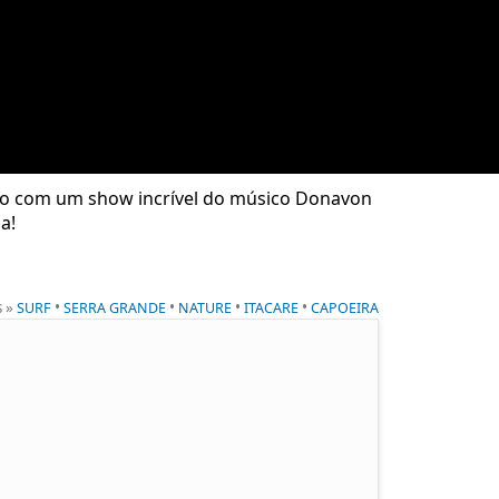
eado com um show incrível do músico Donavon
a!
s »
•
•
•
•
SURF
SERRA GRANDE
NATURE
ITACARE
CAPOEIRA