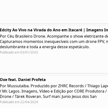
Edcity Ao Vivo na Virada do Ano em Itacaré | Imagens I
Por Céu Brasileiro Drone. Acompanhe o show eletrizante de 
Capturamos momentos inesquecíveis com um drone FPV, mo
deslumbrante e toda a energia desse espetáculo.
Publicado em 03/01/2025
Oxe feat. Daniel Profeta
Por Mussutaiba. Produzido por ZHRC Records / Thiago Lap
/ Mr. Lagos. Imagens, Vídeo e Edição por CORE Produtora /
Drone / Tárek Roveran. Surf man: Junio Jesus dos San
Publicado em 22/04/2024