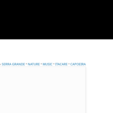
 »
•
•
•
•
SERRA GRANDE
NATURE
MUSIC
ITACARE
CAPOEIRA