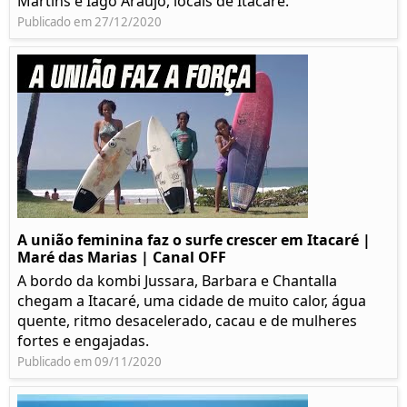
Martins e Iago Araújo, locais de Itacaré.
Publicado em 27/12/2020
A união feminina faz o surfe crescer em Itacaré |
Maré das Marias | Canal OFF
A bordo da kombi Jussara, Barbara e Chantalla
chegam a Itacaré, uma cidade de muito calor, água
quente, ritmo desacelerado, cacau e de mulheres
fortes e engajadas.
Publicado em 09/11/2020