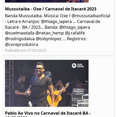
Mussutaiba - Oxe / Carnaval de Itacaré 2023
Banda Mussutaiba. Música: Oxe / @mussutaibaoficial
- Letra e Arranjos: @thiago_lapera ... Carnaval de
Itacaré - BA / 2023... Banda: @thiago_lapera
@suelmaxdalla @netao_hemp @j.rafalife
@rodrigodalua @tobynlopez ... Registros:
@coreprodutora
Publicado em 27/02/2023
Pablo Ao Vivo no Carnaval de Itacaré BA -