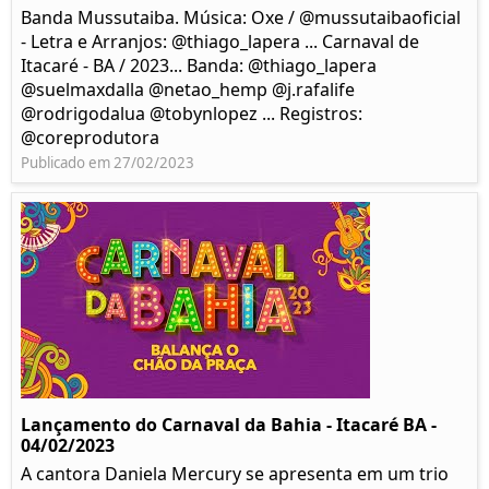
Banda Mussutaiba. Música: Oxe / @mussutaibaoficial
- Letra e Arranjos: @thiago_lapera ... Carnaval de
Itacaré - BA / 2023... Banda: @thiago_lapera
@suelmaxdalla @netao_hemp @j.rafalife
@rodrigodalua @tobynlopez ... Registros:
@coreprodutora
Publicado em 27/02/2023
Lançamento do Carnaval da Bahia - Itacaré BA -
04/02/2023
A cantora Daniela Mercury se apresenta em um trio