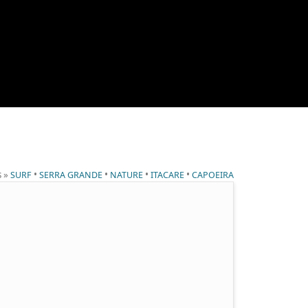
s »
•
•
•
•
SURF
SERRA GRANDE
NATURE
ITACARE
CAPOEIRA