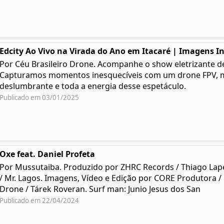
Edcity Ao Vivo na Virada do Ano em Itacaré | Imagens I
Por Céu Brasileiro Drone. Acompanhe o show eletrizante de 
Capturamos momentos inesquecíveis com um drone FPV, mo
deslumbrante e toda a energia desse espetáculo.
Publicado em 03/01/2025
Oxe feat. Daniel Profeta
Por Mussutaiba. Produzido por ZHRC Records / Thiago Lap
/ Mr. Lagos. Imagens, Vídeo e Edição por CORE Produtora /
Drone / Tárek Roveran. Surf man: Junio Jesus dos San
Publicado em 22/04/2024