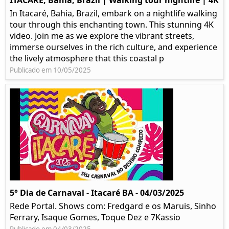
ITACARÉ, Bahia, Brazil | Walking tour nightlife | 4K
In Itacaré, Bahia, Brazil, embark on a nightlife walking
tour through this enchanting town. This stunning 4K
video. Join me as we explore the vibrant streets,
immerse ourselves in the rich culture, and experience
the lively atmosphere that this coastal p
Publicado em 10/05/2025
5° Dia de Carnaval - Itacaré BA - 04/03/2025
Rede Portal. Shows com: Fredgard e os Maruis, Sinho
Ferrary, Isaque Gomes, Toque Dez e 7Kassio