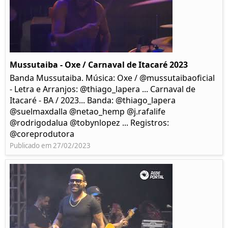
Mussutaiba - Oxe / Carnaval de Itacaré 2023
Banda Mussutaiba. Música: Oxe / @mussutaibaoficial
- Letra e Arranjos: @thiago_lapera ... Carnaval de
Itacaré - BA / 2023... Banda: @thiago_lapera
@suelmaxdalla @netao_hemp @j.rafalife
@rodrigodalua @tobynlopez ... Registros:
@coreprodutora
Publicado em 27/02/2023