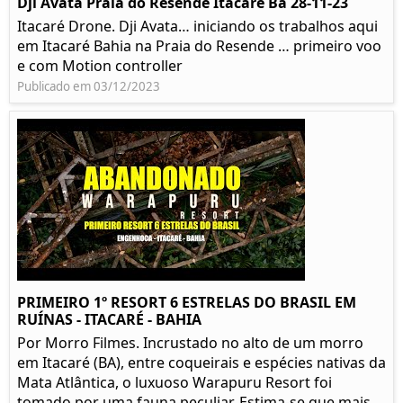
Dji Avata Praia do Resende Itacaré Ba 28-11-23
Itacaré Drone. Dji Avata… iniciando os trabalhos aqui
em Itacaré Bahia na Praia do Resende … primeiro voo
e com Motion controller
Publicado em 03/12/2023
PRIMEIRO 1º RESORT 6 ESTRELAS DO BRASIL EM
RUÍNAS - ITACARÉ - BAHIA
Por Morro Filmes. Incrustado no alto de um morro
em Itacaré (BA), entre coqueirais e espécies nativas da
Mata Atlântica, o luxuoso Warapuru Resort foi
tomado por uma fauna peculiar. Estima-se que mais