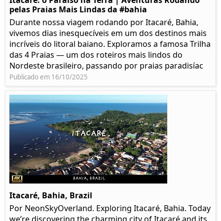
Itacaré: o Paraíso na Terra | Aventuras Rodando
pelas Praias Mais Lindas da #bahia
Durante nossa viagem rodando por Itacaré, Bahia,
vivemos dias inesquecíveis em um dos destinos mais
incríveis do litoral baiano. Exploramos a famosa Trilha
das 4 Praias — um dos roteiros mais lindos do
Nordeste brasileiro, passando por praias paradisíac
Publicado em 16/10/2025
Itacaré, Bahia, Brazil
Por NeonSkyOverland. Exploring Itacaré, Bahia. Today
we’re discovering the charming city of Itacaré and its