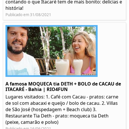
contando o que Itacaré tem de mais bonito: delícias e
história!
Publicado em 31/08/2021
A famosa MOQUECA tia DETH + BOLO de CACAU de
ITACARÉ - Bahia | RIO4FUN
Lugares visitados: 1. Café com Cacau - pratos: carne
de sol com abacaxi e queijo / bolo de cacau. 2. Villas
de São José (hospedagem + Beach club) 3.
Restaurante Tia Deth - prato: moqueca tia Deth
(peixe, camarão e polvo)
Publicado em 16/06/2021