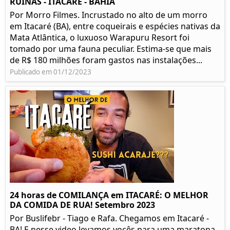
RUÍNAS - ITACARÉ - BAHIA
Por Morro Filmes. Incrustado no alto de um morro
em Itacaré (BA), entre coqueirais e espécies nativas da
Mata Atlântica, o luxuoso Warapuru Resort foi
tomado por uma fauna peculiar. Estima-se que mais
de R$ 180 milhões foram gastos nas instalações...
Publicado em 01/12/2023
24 horas de COMILANÇA em ITACARÉ: O MELHOR
DA COMIDA DE RUA! Setembro 2023
Por Buslifebr - Tiago e Rafa. Chegamos em Itacaré -
BA! E nesse video levamos vocês para uma maratona