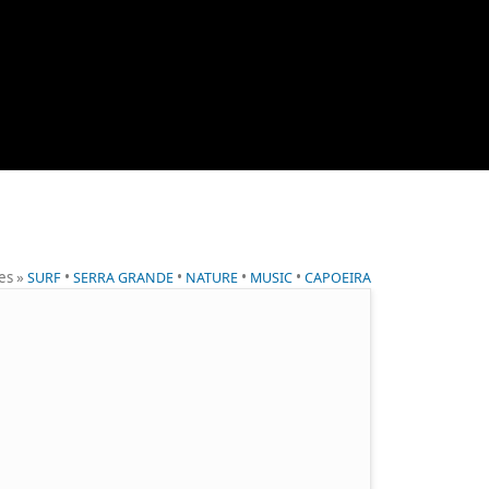
ies »
•
•
•
•
SURF
SERRA GRANDE
NATURE
MUSIC
CAPOEIRA