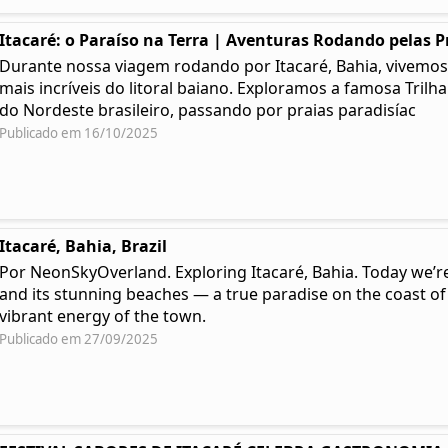
Itacaré: o Paraíso na Terra | Aventuras Rodando pelas P
Durante nossa viagem rodando por Itacaré, Bahia, vivemos
mais incríveis do litoral baiano. Exploramos a famosa Trilh
do Nordeste brasileiro, passando por praias paradisíac
Publicado em 16/10/2025
Itacaré, Bahia, Brazil
Por NeonSkyOverland. Exploring Itacaré, Bahia. Today we’re
and its stunning beaches — a true paradise on the coast of
vibrant energy of the town.
Publicado em 27/09/2025