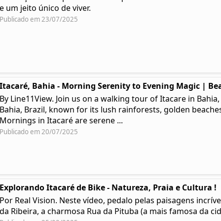
e um jeito único de viver.
Publicado em 23/07/2025
Itacaré, Bahia - Morning Serenity to Evening Magic | Bea
By Line11View. Join us on a walking tour of Itacare in Bahia,
Bahia, Brazil, known for its lush rainforests, golden beaches
Mornings in Itacaré are serene ...
Publicado em 20/07/2025
Explorando Itacaré de Bike - Natureza, Praia e Cultura !
Por Real Vision. Neste vídeo, pedalo pelas paisagens incríve
da Ribeira, a charmosa Rua da Pituba (a mais famosa da cida