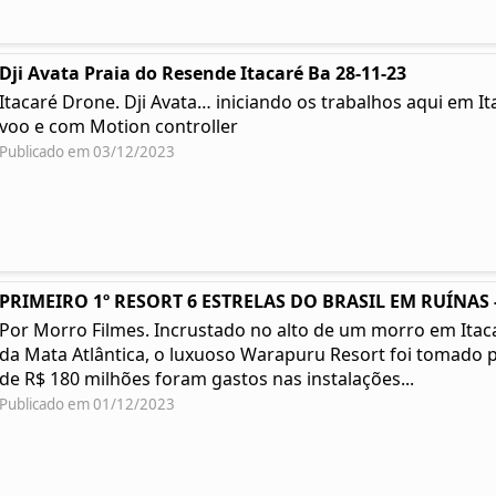
Dji Avata Praia do Resende Itacaré Ba 28-11-23
Itacaré Drone. Dji Avata… iniciando os trabalhos aqui em I
voo e com Motion controller
Publicado em 03/12/2023
PRIMEIRO 1º RESORT 6 ESTRELAS DO BRASIL EM RUÍNAS -
Por Morro Filmes. Incrustado no alto de um morro em Itacar
da Mata Atlântica, o luxuoso Warapuru Resort foi tomado p
de R$ 180 milhões foram gastos nas instalações...
Publicado em 01/12/2023