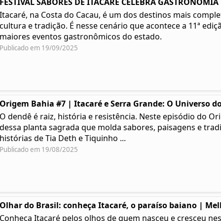
FESTIVAL SABORES DE ITACARÉ CELEBRA GASTRONOMIA | 
Itacaré, na Costa do Cacau, é um dos destinos mais complet
cultura e tradição. É nesse cenário que acontece a 11ª ediç
maiores eventos gastronômicos do estado.
Publicado em 19/09/2025
Origem Bahia #7 | Itacaré e Serra Grande: O Universo do
O dendê é raiz, história e resistência. Neste episódio do
dessa planta sagrada que molda sabores, paisagens e tradi
histórias de Tia Deth e Tiquinho ...
Publicado em 19/08/2025
Olhar do Brasil: conheça Itacaré, o paraíso baiano | Me
Conheça Itacaré pelos olhos de quem nasceu e cresceu ness