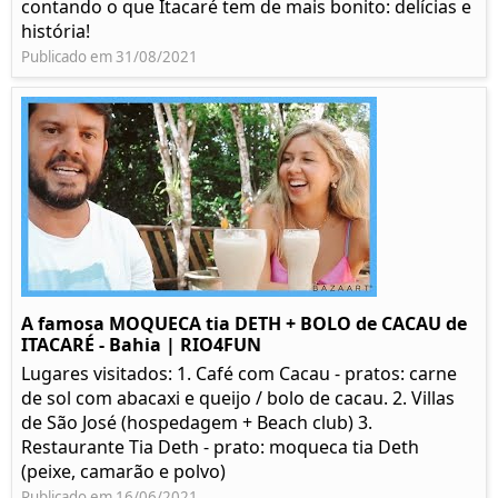
contando o que Itacaré tem de mais bonito: delícias e
história!
Publicado em 31/08/2021
A famosa MOQUECA tia DETH + BOLO de CACAU de
ITACARÉ - Bahia | RIO4FUN
Lugares visitados: 1. Café com Cacau - pratos: carne
de sol com abacaxi e queijo / bolo de cacau. 2. Villas
de São José (hospedagem + Beach club) 3.
Restaurante Tia Deth - prato: moqueca tia Deth
(peixe, camarão e polvo)
Publicado em 16/06/2021