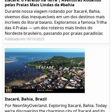
Itacaré: o Paraíso na Terra | Aventuras Rodando
pelas Praias Mais Lindas da #bahia
Durante nossa viagem rodando por Itacaré, Bahia,
vivemos dias inesquecíveis em um dos destinos mais
incríveis do litoral baiano. Exploramos a famosa Trilha
das 4 Praias — um dos roteiros mais lindos do
Nordeste brasileiro, passando por praias paradisíac
Publicado em 16/10/2025
Itacaré, Bahia, Brazil
Por NeonSkyOverland. Exploring Itacaré, Bahia. Today
we’re discovering the charming city of Itacaré and its