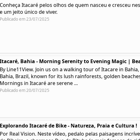
Conheça Itacaré pelos olhos de quem nasceu e cresceu ness
e um jeito único de viver.
Publicado em 23/07/2025
Itacaré, Bahia - Morning Serenity to Evening Magic | Bea
By Line11View. Join us on a walking tour of Itacare in Bahia,
Bahia, Brazil, known for its lush rainforests, golden beaches
Mornings in Itacaré are serene ...
Publicado em 20/07/2025
Explorando Itacaré de Bike - Natureza, Praia e Cultura !
Por Real Vision. Neste vídeo, pedalo pelas paisagens incríve