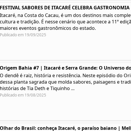
FESTIVAL SABORES DE ITACARÉ CELEBRA GASTRONOMIA | 
Itacaré, na Costa do Cacau, é um dos destinos mais complet
cultura e tradição. É nesse cenário que acontece a 11ª ediç
maiores eventos gastronômicos do estado.
Publicado em 19/09/2025
Origem Bahia #7 | Itacaré e Serra Grande: O Universo do
O dendê é raiz, história e resistência. Neste episódio do
dessa planta sagrada que molda sabores, paisagens e tradi
histórias de Tia Deth e Tiquinho ...
Publicado em 19/08/2025
Olhar do Brasil: conheça Itacaré, o paraíso baiano | Me