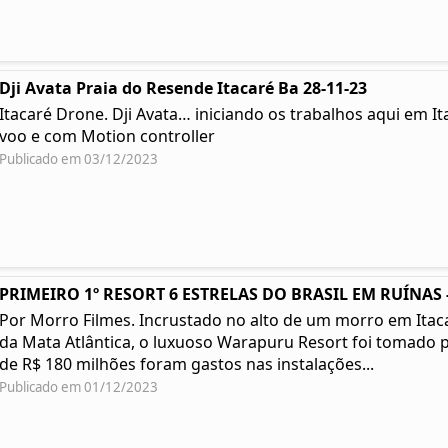
Dji Avata Praia do Resende Itacaré Ba 28-11-23
Itacaré Drone. Dji Avata… iniciando os trabalhos aqui em I
voo e com Motion controller
Publicado em 03/12/2023
PRIMEIRO 1º RESORT 6 ESTRELAS DO BRASIL EM RUÍNAS -
Por Morro Filmes. Incrustado no alto de um morro em Itacar
da Mata Atlântica, o luxuoso Warapuru Resort foi tomado p
de R$ 180 milhões foram gastos nas instalações...
Publicado em 01/12/2023