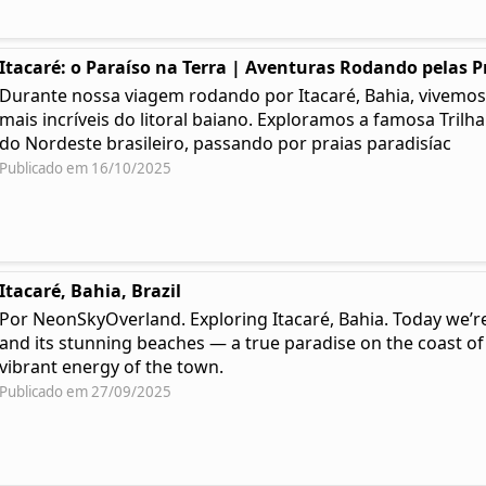
Itacaré: o Paraíso na Terra | Aventuras Rodando pelas P
Durante nossa viagem rodando por Itacaré, Bahia, vivemos
mais incríveis do litoral baiano. Exploramos a famosa Trilh
do Nordeste brasileiro, passando por praias paradisíac
Publicado em 16/10/2025
Itacaré, Bahia, Brazil
Por NeonSkyOverland. Exploring Itacaré, Bahia. Today we’re
and its stunning beaches — a true paradise on the coast of
vibrant energy of the town.
Publicado em 27/09/2025