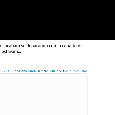
em, acabam se deparando com o cenário de
 estavam...
ies »
•
•
•
•
SURF
SERRA GRANDE
NATURE
MUSIC
CAPOEIRA