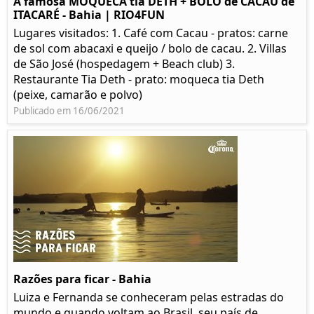
A famosa MOQUECA tia DETH + BOLO de CACAU de
ITACARÉ - Bahia | RIO4FUN
Lugares visitados: 1. Café com Cacau - pratos: carne
de sol com abacaxi e queijo / bolo de cacau. 2. Villas
de São José (hospedagem + Beach club) 3.
Restaurante Tia Deth - prato: moqueca tia Deth
(peixe, camarão e polvo)
Publicado em 16/06/2021
Razões para ficar - Bahia
Luiza e Fernanda se conheceram pelas estradas do
mundo e quando voltam ao Brasil, seu país de