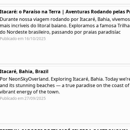
Itacaré: o Paraíso na Terra | Aventuras Rodando pelas P
Durante nossa viagem rodando por Itacaré, Bahia, vivemos
mais incríveis do litoral baiano. Exploramos a famosa Trilh
do Nordeste brasileiro, passando por praias paradisíac
Publicado em 16/10/2025
Itacaré, Bahia, Brazil
Por NeonSkyOverland. Exploring Itacaré, Bahia. Today we’re
and its stunning beaches — a true paradise on the coast of
vibrant energy of the town.
Publicado em 27/09/2025