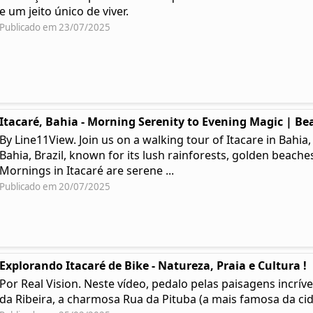
e um jeito único de viver.
Publicado em 23/07/2025
Itacaré, Bahia - Morning Serenity to Evening Magic | Bea
By Line11View. Join us on a walking tour of Itacare in Bahia,
Bahia, Brazil, known for its lush rainforests, golden beaches
Mornings in Itacaré are serene ...
Publicado em 20/07/2025
Explorando Itacaré de Bike - Natureza, Praia e Cultura !
Por Real Vision. Neste vídeo, pedalo pelas paisagens incríve
da Ribeira, a charmosa Rua da Pituba (a mais famosa da cida