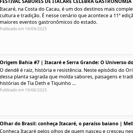
FESTIVAL SABORES DE ITACARÉ CELEBRA GASTRONOMIA | 
Itacaré, na Costa do Cacau, é um dos destinos mais complet
cultura e tradição. É nesse cenário que acontece a 11ª ediç
maiores eventos gastronômicos do estado.
Publicado em 19/09/2025
Origem Bahia #7 | Itacaré e Serra Grande: O Universo do
O dendê é raiz, história e resistência. Neste episódio do
dessa planta sagrada que molda sabores, paisagens e tradi
histórias de Tia Deth e Tiquinho ...
Publicado em 19/08/2025
Olhar do Brasil: conheça Itacaré, o paraíso baiano | Me
Conheça Itacaré pelos olhos de quem nasceu e cresceu ness