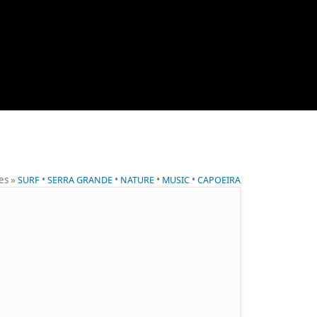
ies »
•
•
•
•
SURF
SERRA GRANDE
NATURE
MUSIC
CAPOEIRA