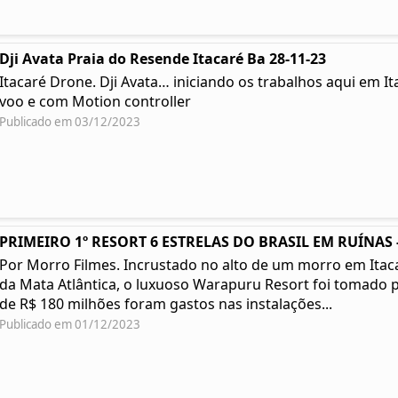
Dji Avata Praia do Resende Itacaré Ba 28-11-23
Itacaré Drone. Dji Avata… iniciando os trabalhos aqui em I
voo e com Motion controller
Publicado em 03/12/2023
PRIMEIRO 1º RESORT 6 ESTRELAS DO BRASIL EM RUÍNAS -
Por Morro Filmes. Incrustado no alto de um morro em Itacar
da Mata Atlântica, o luxuoso Warapuru Resort foi tomado p
de R$ 180 milhões foram gastos nas instalações...
Publicado em 01/12/2023