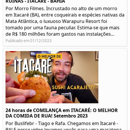
RUÍNAS - ITACARÉ - BAHIA
Por Morro Filmes. Incrustado no alto de um morro
em Itacaré (BA), entre coqueirais e espécies nativas da
Mata Atlântica, o luxuoso Warapuru Resort foi
tomado por uma fauna peculiar. Estima-se que mais
de R$ 180 milhões foram gastos nas instalações...
Publicado em 01/12/2023
24 horas de COMILANÇA em ITACARÉ: O MELHOR
DA COMIDA DE RUA! Setembro 2023
Por Buslifebr - Tiago e Rafa. Chegamos em Itacaré -
BA! E nesse video levamos vocês para uma maratona