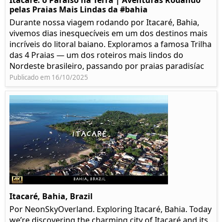
Itacaré: o Paraíso na Terra | Aventuras Rodando
pelas Praias Mais Lindas da #bahia
Durante nossa viagem rodando por Itacaré, Bahia,
vivemos dias inesquecíveis em um dos destinos mais
incríveis do litoral baiano. Exploramos a famosa Trilha
das 4 Praias — um dos roteiros mais lindos do
Nordeste brasileiro, passando por praias paradisíac
Publicado em 16/10/2025
Itacaré, Bahia, Brazil
Por NeonSkyOverland. Exploring Itacaré, Bahia. Today
we’re discovering the charming city of Itacaré and its