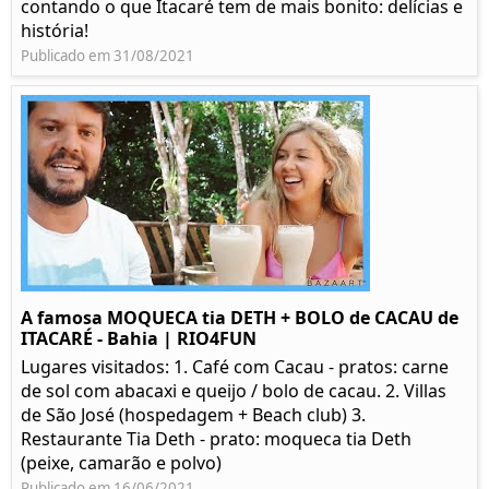
contando o que Itacaré tem de mais bonito: delícias e
história!
Publicado em 31/08/2021
A famosa MOQUECA tia DETH + BOLO de CACAU de
ITACARÉ - Bahia | RIO4FUN
Lugares visitados: 1. Café com Cacau - pratos: carne
de sol com abacaxi e queijo / bolo de cacau. 2. Villas
de São José (hospedagem + Beach club) 3.
Restaurante Tia Deth - prato: moqueca tia Deth
(peixe, camarão e polvo)
Publicado em 16/06/2021