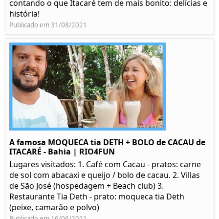
contando o que Itacaré tem de mais bonito: delícias e
história!
Publicado em 31/08/2021
A famosa MOQUECA tia DETH + BOLO de CACAU de
ITACARÉ - Bahia | RIO4FUN
Lugares visitados: 1. Café com Cacau - pratos: carne
de sol com abacaxi e queijo / bolo de cacau. 2. Villas
de São José (hospedagem + Beach club) 3.
Restaurante Tia Deth - prato: moqueca tia Deth
(peixe, camarão e polvo)
Publicado em 16/06/2021