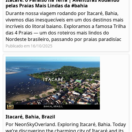
Itacaré: o Paraíso na Terra | Aventuras Rodando
pelas Praias Mais Lindas da #bahia
Durante nossa viagem rodando por Itacaré, Bahia,
vivemos dias inesquecíveis em um dos destinos mais
incríveis do litoral baiano. Exploramos a famosa Trilha
das 4 Praias — um dos roteiros mais lindos do
Nordeste brasileiro, passando por praias paradisíac
Publicado em 16/10/2025
Itacaré, Bahia, Brazil
Por NeonSkyOverland. Exploring Itacaré, Bahia. Today
we’re discovering the charming city of Itacaré and its