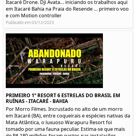
Itacaré Drone. Dji Avata… iniciando os trabalhos aqui
em Itacaré Bahia na Praia do Resende … primeiro voo
e com Motion controller
Publicado em 03/12/2023
PRIMEIRO 1º RESORT 6 ESTRELAS DO BRASIL EM
RUÍNAS - ITACARÉ - BAHIA
Por Morro Filmes. Incrustado no alto de um morro
em Itacaré (BA), entre coqueirais e espécies nativas da
Mata Atlântica, o luxuoso Warapuru Resort foi
tomado por uma fauna peculiar. Estima-se que mais
de R$ 180 milhões foram gastos nas instalações...