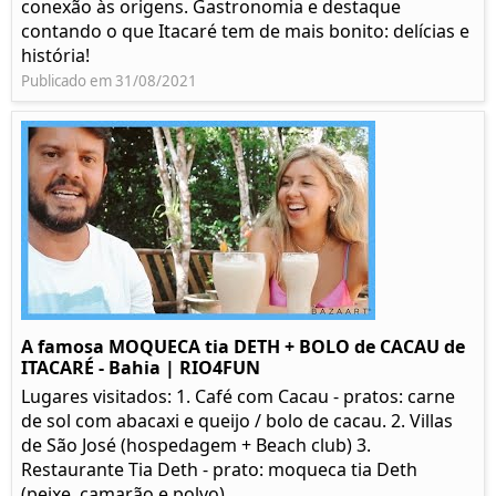
conexão às origens. Gastronomia e destaque
contando o que Itacaré tem de mais bonito: delícias e
história!
Publicado em 31/08/2021
A famosa MOQUECA tia DETH + BOLO de CACAU de
ITACARÉ - Bahia | RIO4FUN
Lugares visitados: 1. Café com Cacau - pratos: carne
de sol com abacaxi e queijo / bolo de cacau. 2. Villas
de São José (hospedagem + Beach club) 3.
Restaurante Tia Deth - prato: moqueca tia Deth
(peixe, camarão e polvo)