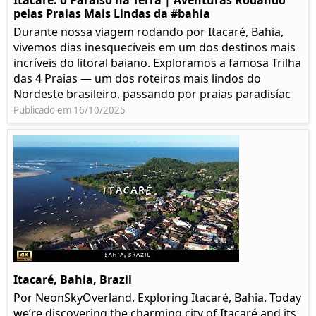
Itacaré: o Paraíso na Terra | Aventuras Rodando
pelas Praias Mais Lindas da #bahia
Durante nossa viagem rodando por Itacaré, Bahia,
vivemos dias inesquecíveis em um dos destinos mais
incríveis do litoral baiano. Exploramos a famosa Trilha
das 4 Praias — um dos roteiros mais lindos do
Nordeste brasileiro, passando por praias paradisíac
Publicado em 16/10/2025
Itacaré, Bahia, Brazil
Por NeonSkyOverland. Exploring Itacaré, Bahia. Today
we’re discovering the charming city of Itacaré and its