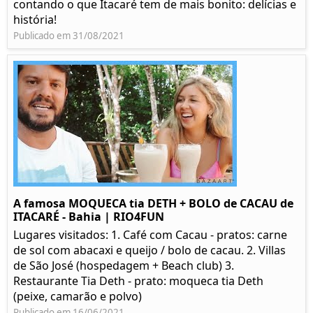
contando o que Itacaré tem de mais bonito: delícias e
história!
Publicado em 31/08/2021
A famosa MOQUECA tia DETH + BOLO de CACAU de
ITACARÉ - Bahia | RIO4FUN
Lugares visitados: 1. Café com Cacau - pratos: carne
de sol com abacaxi e queijo / bolo de cacau. 2. Villas
de São José (hospedagem + Beach club) 3.
Restaurante Tia Deth - prato: moqueca tia Deth
(peixe, camarão e polvo)
Publicado em 16/06/2021