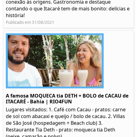
conexão às origens. Gastronomia e destaque
contando o que Itacaré tem de mais bonito: delícias e
história!
Publicado em 31/08/2021
A famosa MOQUECA tia DETH + BOLO de CACAU de
ITACARÉ - Bahia | RIO4FUN
Lugares visitados: 1. Café com Cacau - pratos: carne
de sol com abacaxi e queijo / bolo de cacau. 2. Villas
de São José (hospedagem + Beach club) 3.
Restaurante Tia Deth - prato: moqueca tia Deth
(peixe, camarão e polvo)