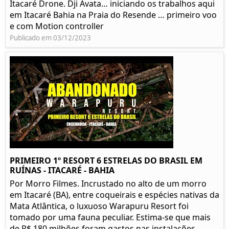
Itacaré Drone. Dji Avata… iniciando os trabalhos aqui
em Itacaré Bahia na Praia do Resende … primeiro voo
e com Motion controller
Publicado em 03/12/2023
PRIMEIRO 1º RESORT 6 ESTRELAS DO BRASIL EM
RUÍNAS - ITACARÉ - BAHIA
Por Morro Filmes. Incrustado no alto de um morro
em Itacaré (BA), entre coqueirais e espécies nativas da
Mata Atlântica, o luxuoso Warapuru Resort foi
tomado por uma fauna peculiar. Estima-se que mais
de R$ 180 milhões foram gastos nas instalações...