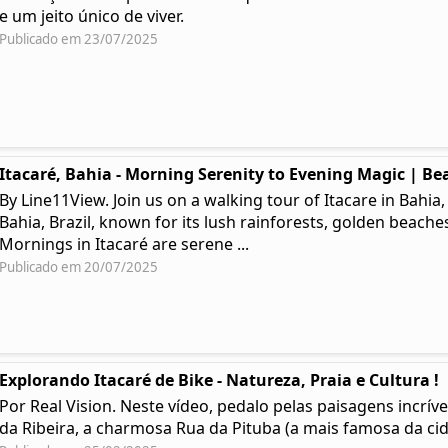
e um jeito único de viver.
Publicado em 23/07/2025
Itacaré, Bahia - Morning Serenity to Evening Magic | Bea
By Line11View. Join us on a walking tour of Itacare in Bahia,
Bahia, Brazil, known for its lush rainforests, golden beaches
Mornings in Itacaré are serene ...
Publicado em 20/07/2025
Explorando Itacaré de Bike - Natureza, Praia e Cultura !
Por Real Vision. Neste vídeo, pedalo pelas paisagens incríve
da Ribeira, a charmosa Rua da Pituba (a mais famosa da cida