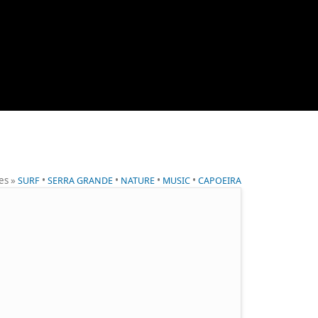
ies »
•
•
•
•
SURF
SERRA GRANDE
NATURE
MUSIC
CAPOEIRA