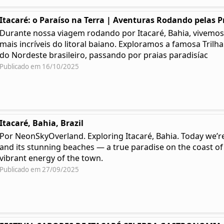
Itacaré: o Paraíso na Terra | Aventuras Rodando pelas P
Durante nossa viagem rodando por Itacaré, Bahia, vivemos
mais incríveis do litoral baiano. Exploramos a famosa Trilh
do Nordeste brasileiro, passando por praias paradisíac
Publicado em 16/10/2025
Itacaré, Bahia, Brazil
Por NeonSkyOverland. Exploring Itacaré, Bahia. Today we’re
and its stunning beaches — a true paradise on the coast of
vibrant energy of the town.
Publicado em 27/09/2025