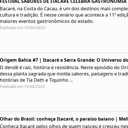
FESTIVAL SABORES DE ITACARÉ CELEBRA GASTRONOMIA | 
Itacaré, na Costa do Cacau, é um dos destinos mais complet
cultura e tradição. É nesse cenário que acontece a 11ª ediç
maiores eventos gastronômicos do estado.
Publicado em 19/09/2025
Origem Bahia #7 | Itacaré e Serra Grande: O Universo do
O dendê é raiz, história e resistência. Neste episódio do
dessa planta sagrada que molda sabores, paisagens e tradi
histórias de Tia Deth e Tiquinho ...
Publicado em 19/08/2025
Olhar do Brasil: conheça Itacaré, o paraíso baiano | Me
Conheça Itacaré pelos olhos de quem nasceu e cresceu ness