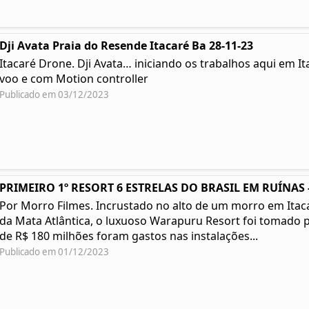
Dji Avata Praia do Resende Itacaré Ba 28-11-23
Itacaré Drone. Dji Avata… iniciando os trabalhos aqui em I
voo e com Motion controller
Publicado em 03/12/2023
PRIMEIRO 1º RESORT 6 ESTRELAS DO BRASIL EM RUÍNAS -
Por Morro Filmes. Incrustado no alto de um morro em Itacar
da Mata Atlântica, o luxuoso Warapuru Resort foi tomado p
de R$ 180 milhões foram gastos nas instalações...
Publicado em 01/12/2023