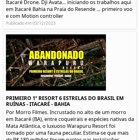
Itacaré Drone. Dji Avata… iniciando os trabalhos aqui
em Itacaré Bahia na Praia do Resende … primeiro voo
e com Motion controller
Publicado em 03/12/2023
PRIMEIRO 1º RESORT 6 ESTRELAS DO BRASIL EM
RUÍNAS - ITACARÉ - BAHIA
Por Morro Filmes. Incrustado no alto de um morro
em Itacaré (BA), entre coqueirais e espécies nativas da
Mata Atlântica, o luxuoso Warapuru Resort foi
tomado por uma fauna peculiar. Estima-se que mais
de R$ 180 milhões foram gastos nas instalações...