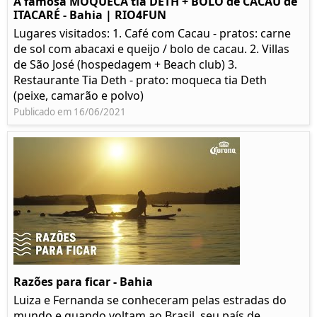
A famosa MOQUECA tia DETH + BOLO de CACAU de
ITACARÉ - Bahia | RIO4FUN
Lugares visitados: 1. Café com Cacau - pratos: carne
de sol com abacaxi e queijo / bolo de cacau. 2. Villas
de São José (hospedagem + Beach club) 3.
Restaurante Tia Deth - prato: moqueca tia Deth
(peixe, camarão e polvo)
Publicado em 16/06/2021
Razões para ficar - Bahia
Luiza e Fernanda se conheceram pelas estradas do
mundo e quando voltam ao Brasil, seu país de