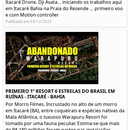
Itacaré Drone. Dji Avata… iniciando os trabalhos aqui
em Itacaré Bahia na Praia do Resende … primeiro voo
e com Motion controller
Publicado em 03/12/2023
PRIMEIRO 1º RESORT 6 ESTRELAS DO BRASIL EM
RUÍNAS - ITACARÉ - BAHIA
Por Morro Filmes. Incrustado no alto de um morro
em Itacaré (BA), entre coqueirais e espécies nativas da
Mata Atlântica, o luxuoso Warapuru Resort foi
tomado por uma fauna peculiar. Estima-se que mais
de R$ 180 milhões foram gastos nas instalações...