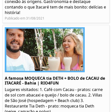
conexão às origens. Gastronomia e destaque
contando o que Itacaré tem de mais bonito: delícias e
história!
Publicado em 31/08/2021
A famosa MOQUECA tia DETH + BOLO de CACAU de
ITACARÉ - Bahia | RIO4FUN
Lugares visitados: 1. Café com Cacau - pratos: carne
de sol com abacaxi e queijo / bolo de cacau. 2. Villas
de São José (hospedagem + Beach club) 3.
Restaurante Tia Deth - prato: moqueca tia Deth
(peixe, camarão e polvo)